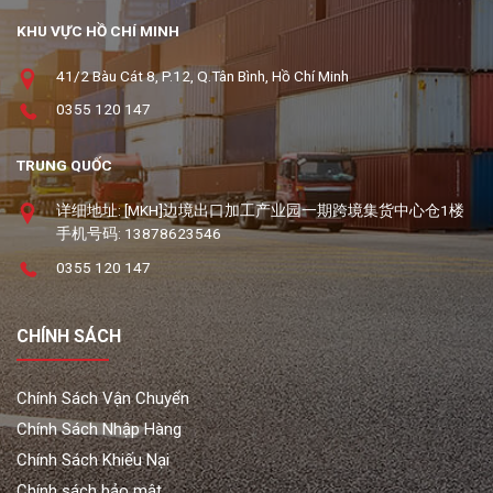
KHU VỰC HỒ CHÍ MINH
41/2 Bàu Cát 8, P.12, Q.Tân Bình, Hồ Chí Minh
0355 120 147
TRUNG QUỐC
详细地址: [MKH]边境出口加工产业园一期跨境集货中心仓1楼
手机号码: 13878623546
0355 120 147
CHÍNH SÁCH
Chính Sách Vận Chuyển
Chính Sách Nhập Hàng
Chính Sách Khiếu Nại
Chính sách bảo mật