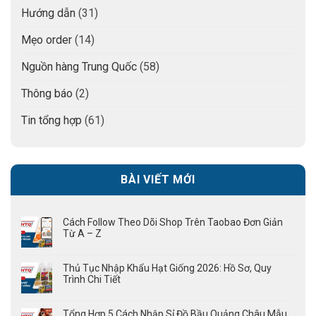
Hướng dẫn
(31)
Mẹo order
(14)
Nguồn hàng Trung Quốc
(58)
Thông báo
(2)
Tin tổng hợp
(61)
BÀI VIẾT MỚI
Cách Follow Theo Dõi Shop Trên Taobao Đơn Giản
Từ A – Z
Thủ Tục Nhập Khẩu Hạt Giống 2026: Hồ Sơ, Quy
Trình Chi Tiết
Tổng Hợp 5 Cách Nhập Sỉ Đồ Bầu Quảng Châu Mẫu