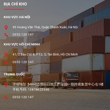
ĐỊA CHỈ KHO
KHU VỰC HÀ NỘI
93 Hoàng Văn Thái, Quận Thanh Xuân, Hà Nội
0355 120 147
KHU VỰC HỒ CHÍ MINH
41/2 Bàu Cát 8, P.12, Q.Tân Bình, Hồ Chí Minh
0355 120 147
TRUNG QUỐC
详细地址: [MKH]边境出口加工产业园一期跨境集货中心仓1楼
手机号码: 13878623546
0355 120 147