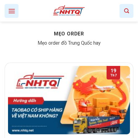
Skip
to
content
MẸO ORDER
Mẹo order đồ Trung Quốc hay
19
Th7