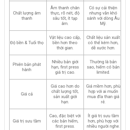
Âm thanh chân
Có sự cải thiện
Chất lượng âm
thực, rõ nét, độ
nhưng vẫn khó
thanh
sâu tốt, ít tạp
sánh với dòng Âu
âm.
Mỹ.
Vật liệu cao cấp,
Chất liệu sản xuất
Độ bền & Tuổi thọ
bền hơn theo
có thể kém hơn,
thời gian.
dễ xước hơn.
Nhiều bản giới
Thường là bản
Phiên bản phát
hạn, first press
sao, hiếm có bản
hành
giá trị cao.
limited.
Giá cao hơn do
Giá mềm hơn, phù
chất lượng tốt,
hợp với ai muốn
Giá cả
sản xuất giới
mua đĩa than giá
hạn.
rẻ.
Cao, đặc biệt với
Ít giá trị sưu tầm
Giá trị sưu tầm
các bản hiếm,
hơn, phù hợp với
first press.
nhiều người nghe.