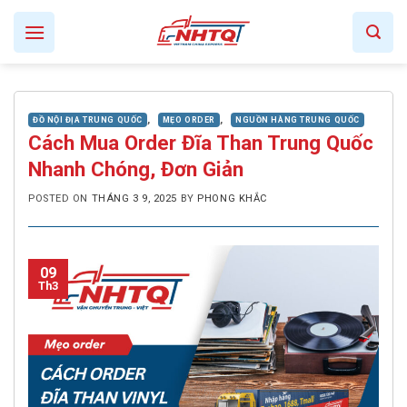
Skip
to
content
,
,
ĐỒ NỘI ĐỊA TRUNG QUỐC
MẸO ORDER
NGUỒN HÀNG TRUNG QUỐC
Cách Mua Order Đĩa Than Trung Quốc
Nhanh Chóng, Đơn Giản
POSTED ON
THÁNG 3 9, 2025
BY
PHONG KHẮC
09
Th3