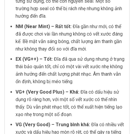
từng sử dụng, có thể còn nguyên seal. Một số
trường hợp seal có thể bị rách nhẹ nhưng không ảnh
hưởng đến đĩa.
NM (Near Mint) – Rất tốt:
Đĩa gần như mới, có thể
đã được chơi vài lần nhưng không có vết xước đáng
kể. Bề mặt vẫn sáng bóng, chất lượng âm thanh gần
như không thay đổi so với đĩa mới.
EX (VG++) – Tốt:
Đĩa đã qua sử dụng nhưng ở trạng
thái bảo quản tốt, chỉ có một vài vết xước nhẹ không
ảnh hưởng đến chất lượng phát nhạc. Âm thanh vẫn
ổn định, không bị méo tiếng.
VG+ (Very Good Plus) – Khá:
Đĩa có dấu hiệu sử
dụng rõ ràng hơn, với một số vết xước có thể nhìn
thấy. Dù vẫn phát nhạc tốt, có thể xuất hiện tiếng lạo
xạo nhẹ trong một số đoạn.
VG (Very Good) – Trung bình khá:
Đĩa có nhiều vết
xước và dấu hiệu hao mòn rõ rệt, có thể gây ra tiếng