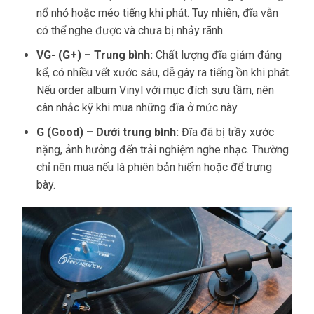
nổ nhỏ hoặc méo tiếng khi phát. Tuy nhiên, đĩa vẫn
có thể nghe được và chưa bị nhảy rãnh.
VG- (G+) – Trung bình:
Chất lượng đĩa giảm đáng
kể, có nhiều vết xước sâu, dễ gây ra tiếng ồn khi phát.
Nếu order album Vinyl với mục đích sưu tầm, nên
cân nhắc kỹ khi mua những đĩa ở mức này.
G (Good) – Dưới trung bình:
Đĩa đã bị trầy xước
nặng, ảnh hưởng đến trải nghiệm nghe nhạc. Thường
chỉ nên mua nếu là phiên bản hiếm hoặc để trưng
bày.