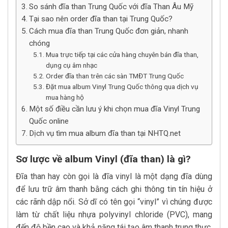
So sánh đĩa than Trung Quốc với đĩa Than Âu Mỹ
Tại sao nên order đĩa than tại Trung Quốc?
Cách mua đĩa than Trung Quốc đơn giản, nhanh
chóng
Mua trực tiếp tại các cửa hàng chuyên bán đĩa than,
dụng cụ âm nhạc
Order đĩa than trên các sàn TMĐT Trung Quốc
Đặt mua album Vinyl Trung Quốc thông qua dịch vụ
mua hàng hộ
Một số điều cần lưu ý khi chọn mua đĩa Vinyl Trung
Quốc online
Dịch vụ tìm mua album đĩa than tại NHTQ.net
Sơ lược về album Vinyl (đĩa than) là gì?
Đĩa than hay còn gọi là đĩa vinyl là một dạng đĩa dùng
để lưu trữ âm thanh bằng cách ghi thông tin tín hiệu ở
các rãnh dập nổi. Sở dĩ có tên gọi “vinyl” vì chúng được
làm từ chất liệu nhựa polyvinyl chloride (PVC), mang
đến độ bền cao và khả năng tái tạo âm thanh trung thực.