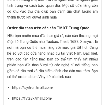
tình trạng và cách bảo quản đĩa. Một số cửa hàng còn
có khu vực thử đĩa giúp bạn đánh giá chất lượng âm
thanh trước khi quyết định mua.
Order đĩa than trên các sàn TMĐT Trung Quốc
Nếu bạn muốn mua đĩa than giá rẻ, các sàn thương mại
điện tử Trung Quốc như Taobao, Tmall, 1688, Xianyu,… là
nơi mà bạn có thể mua hàng với mức giá tốt hơn đáng
kể so với các cửa hàng nhạc cụ tại Việt Nam. Đặc biệt,
trên các nền tảng này, bạn có thể tìm thấy rất nhiều
phiên bản đĩa than Vinyl từ các nghệ sĩ nổi tiếng, bao
gồm cả đĩa mới và đĩa hiếm dành cho dân sưu tầm. Bạn
có thể order album Vinyl từ các link sau:
https://syitren.tmall.com/
https://fytsyx.tmall.com/