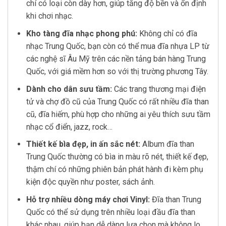
chí có loại còn dày hơn, giúp tăng độ bền và ổn định
khi chơi nhạc.
Kho tàng đĩa nhạc phong phú:
Không chỉ có đĩa
nhạc Trung Quốc, bạn còn có thể mua đĩa nhựa LP từ
các nghệ sĩ Âu Mỹ trên các nền tảng bán hàng Trung
Quốc, với giá mềm hơn so với thị trường phương Tây.
Dành cho dân sưu tầm:
Các trang thương mại điện
tử và chợ đồ cũ của Trung Quốc có rất nhiều đĩa than
cũ, đĩa hiếm, phù hợp cho những ai yêu thích sưu tầm
nhạc cổ điển, jazz, rock…
Thiết kế bìa đẹp, in ấn sắc nét:
Album đĩa than
Trung Quốc thường có bìa in màu rõ nét, thiết kế đẹp,
thậm chí có những phiên bản phát hành đi kèm phụ
kiện độc quyền như poster, sách ảnh.
Hỗ trợ nhiều dòng máy chơi Vinyl:
Đĩa than Trung
Quốc có thể sử dụng trên nhiều loại đầu đĩa than
khác nhau, giúp bạn dễ dàng lựa chọn mà không lo