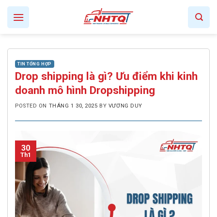
Skip
to
content
TIN TỔNG HỢP
Drop shipping là gì? Ưu điểm khi kinh
doanh mô hình Dropshipping
POSTED ON
THÁNG 1 30, 2025
BY
VƯƠNG DUY
30
Th1