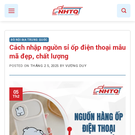
Skip
to
content
ĐỒ NỘI ĐỊA TRUNG QUỐC
Cách nhập nguồn sỉ ốp điện thoại mẫu
mã đẹp, chất lượng
POSTED ON
THÁNG 2 5, 2025
BY
VƯƠNG DUY
05
Th2