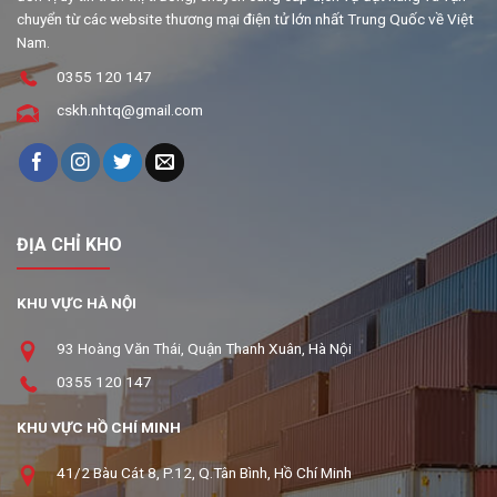
chuyển từ các website thương mại điện tử lớn nhất Trung Quốc về Việt
Nam.
0355 120 147
cskh.nhtq@gmail.com
ĐỊA CHỈ KHO
KHU VỰC HÀ NỘI
93 Hoàng Văn Thái, Quận Thanh Xuân, Hà Nội
0355 120 147
KHU VỰC HỒ CHÍ MINH
41/2 Bàu Cát 8, P.12, Q.Tân Bình, Hồ Chí Minh