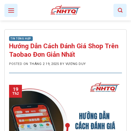
Skip
to
content
TIN TỔNG HỢP
Hướng Dẫn Cách Đánh Giá Shop Trên
Taobao Đơn Giản Nhất
POSTED ON
THÁNG 2 19, 2025
BY
VƯƠNG DUY
19
Th2