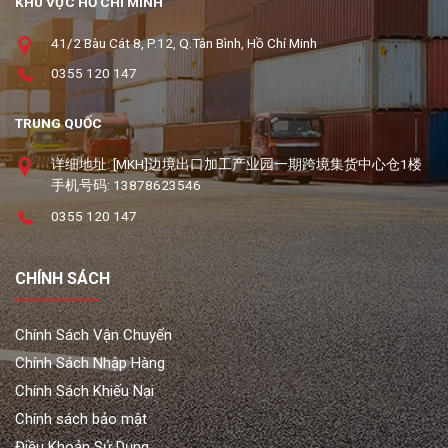
KHU VỰC HỒ CHÍ MINH
41/2 Bàu Cát 8, P.12, Q.Tân Bình, Hồ Chí Minh
0355 120 147
TRUNG QUỐC
详细地址: [MKH]边境出口加工产业园一期跨境集货中心仓1楼
手机号码: 13878623546
0355 120 147
CHÍNH SÁCH
Chính Sách Vận Chuyển
Chính Sách Nhập Hàng
Chính Sách Khiếu Nại
Chính sách bảo mật
Điều Khoản Sử Dụng