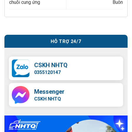
chuỗi cung ứng
Buôn
HỖ TRỢ 24/7
CSKH NHTQ
0355120147
Messenger
CSKH NHTQ