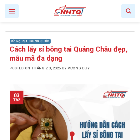
Skip
to
content
ĐỒ NỘI ĐỊA TRUNG QUỐC
Cách lấy sỉ bông tai Quảng Châu đẹp,
mẫu mã đa dạng
POSTED ON
THÁNG 2 3, 2025
BY
VƯƠNG DUY
03
Th2