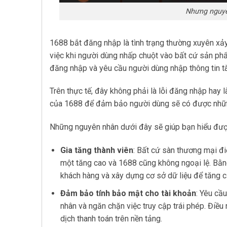
Nhưng nguyê
1688 bắt đăng nhập là tình trạng thường xuyên xảy 
việc khi người dùng nhấp chuột vào bất cứ sản ph
đăng nhập và yêu cầu người dùng nhập thông tin tà
Trên thực tế, đây không phải là lỗi đăng nhập hay l
của 1688 để đảm bảo người dùng sẽ có được những
Những nguyên nhân dưới đây sẽ giúp bạn hiểu đượ
Gia tăng thành viên
: Bất cứ sàn thương mại đ
một tăng cao và 1688 cũng không ngoại lệ. Bằn
khách hàng và xây dựng cơ sở dữ liệu để tăng cư
Đảm bảo tính bảo mật cho tài khoản
: Yêu cầ
nhân và ngăn chặn việc truy cập trái phép. Điều 
dịch thanh toán trên nền tảng.