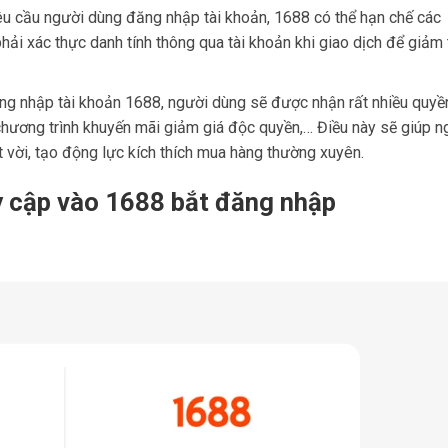
êu cầu người dùng đăng nhập tài khoản, 1688 có thể hạn chế các
ải xác thực danh tính thông qua tài khoản khi giao dịch để giảm 
ăng nhập tài khoản 1688, người dùng sẽ được nhận rất nhiều quyền
chương trình khuyến mãi giảm giá độc quyền,… Điều này sẽ giúp n
vời, tạo động lực kích thích mua hàng thường xuyên.
y cập vào 1688 bắt đăng nhập