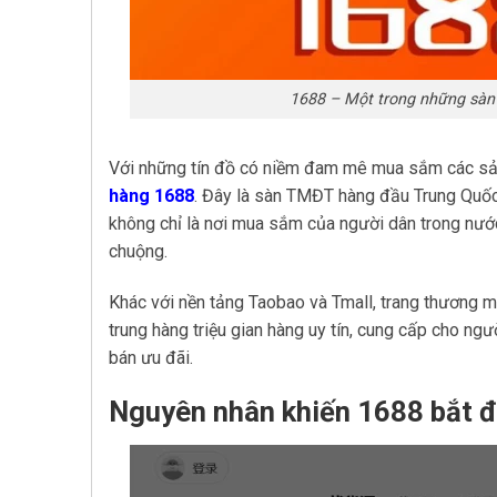
1688 – Một trong những sàn
Với những tín đồ có niềm đam mê mua sắm các sản
hàng 1688
. Đây là sàn TMĐT hàng đầu Trung Quốc 
không chỉ là nơi mua sắm của người dân trong nước
chuộng.
Khác với nền tảng Taobao và Tmall, trang thương m
trung hàng triệu gian hàng uy tín, cung cấp cho n
bán ưu đãi.
Nguyên nhân khiến 1688 bắt đ