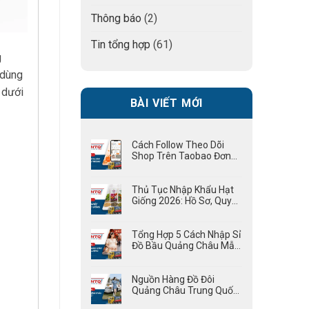
Thông báo
(2)
Tin tổng hợp
(61)
g
 dùng
t dưới
BÀI VIẾT MỚI
Cách Follow Theo Dõi
Shop Trên Taobao Đơn
Giản Từ A – Z
Thủ Tục Nhập Khẩu Hạt
Giống 2026: Hồ Sơ, Quy
Trình Chi Tiết
Tổng Hợp 5 Cách Nhập Sỉ
Đồ Bầu Quảng Châu Mẫu
Đẹp, Giá Tốt
Nguồn Hàng Đồ Đôi
Quảng Châu Trung Quốc
Đẹp, Giá Tốt