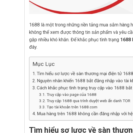
1688 là một trong những nền tảng mua sắm hàng hóa
không thể xem được thông tin sản phẩm và yêu cầ
gặp nhiều khó khăn. Để khắc phục tình trạng
1688 
đây.
Mục Lục
Tìm hiểu sơ lược về sàn thương mại điện tử 168
Nguyên nhân khiến 1688 bắt đăng nhập vào tài 
Cách khắc phục tình trạng truy cập vào 1688 bắ
Truy cập vào page của 1688
Truy cập 1688 qua trình duyệt web ẩn danh TOR
Tạo tài khoản trên 1688.com
Mua hàng trên 1688 không cần đăng nhập với hệ
Tìm hiểu sơ lược về sàn thươ