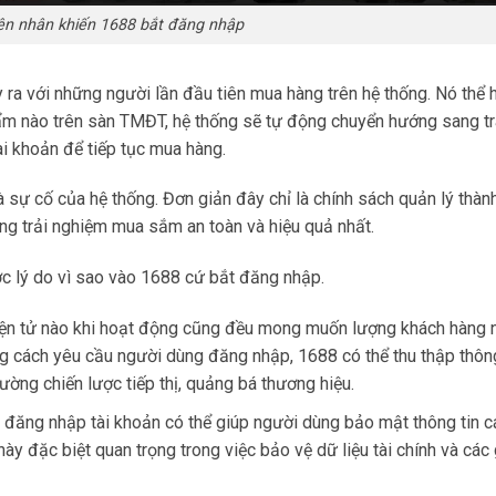
n nhân khiến 1688 bắt đăng nhập
ra với những người lần đầu tiên mua hàng trên hệ thống. Nó thể h
ẩm nào trên sàn TMĐT, hệ thống sẽ tự động chuyển hướng sang t
i khoản để tiếp tục mua hàng.
à sự cố của hệ thống. Đơn giản đây chỉ là chính sách quản lý thàn
 trải nghiệm mua sắm an toàn và hiệu quả nhất.
c lý do vì sao vào 1688 cứ bắt đăng nhập.
iện tử nào khi hoạt động cũng đều mong muốn lượng khách hàng 
g cách yêu cầu người dùng đăng nhập, 1688 có thể thu thập thông
ờng chiến lược tiếp thị, quảng bá thương hiệu.
u đăng nhập tài khoản có thể giúp người dùng bảo mật thông tin c
này đặc biệt quan trọng trong việc bảo vệ dữ liệu tài chính và các