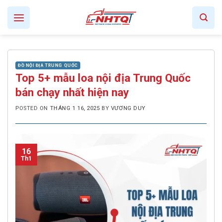
Skip
to
content
ĐỒ NỘI ĐỊA TRUNG QUỐC
Top 5+ mẫu loa nội địa Trung Quốc
bán chạy nhất hiện nay
POSTED ON
THÁNG 1 16, 2025
BY
VƯƠNG DUY
16
Th1