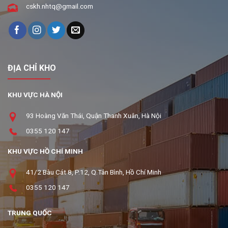
cskh.nhtq@gmail.com
ĐỊA CHỈ KHO
KHU VỰC HÀ NỘI
93 Hoàng Văn Thái, Quận Thanh Xuân, Hà Nội
0355 120 147
KHU VỰC HỒ CHÍ MINH
41/2 Bàu Cát 8, P.12, Q.Tân Bình, Hồ Chí Minh
0355 120 147
TRUNG QUỐC