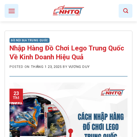
Skip
to
content
ĐỒ NỘI ĐỊA TRUNG QUỐC
Nhập Hàng Đồ Chơi Lego Trung Quốc
Về Kinh Doanh Hiệu Quả
POSTED ON
THÁNG 1 23, 2025
BY
VƯƠNG DUY
23
Th1