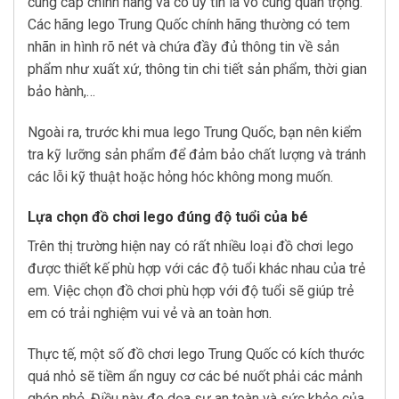
cung cấp chính hãng và có uy tín là vô cùng quan trọng.
Các hãng lego Trung Quốc chính hãng thường có tem
nhãn in hình rõ nét và chứa đầy đủ thông tin về sản
phẩm như xuất xứ, thông tin chi tiết sản phẩm, thời gian
bảo hành,…
Ngoài ra, trước khi mua lego Trung Quốc, bạn nên kiểm
tra kỹ lưỡng sản phẩm để đảm bảo chất lượng và tránh
các lỗi kỹ thuật hoặc hỏng hóc không mong muốn.
Lựa chọn đồ chơi lego đúng độ tuổi của bé
Trên thị trường hiện nay có rất nhiều loại đồ chơi lego
được thiết kế phù hợp với các độ tuổi khác nhau của trẻ
em. Việc chọn đồ chơi phù hợp với độ tuổi sẽ giúp trẻ
em có trải nghiệm vui vẻ và an toàn hơn.
Thực tế, một số đồ chơi lego Trung Quốc có kích thước
quá nhỏ sẽ tiềm ẩn nguy cơ các bé nuốt phải các mảnh
ghép nhỏ. Điều này đe dọa sự an toàn và sức khỏe của