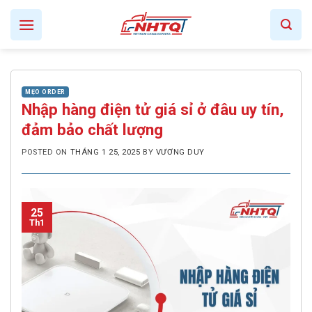
Skip
to
content
MẸO ORDER
Nhập hàng điện tử giá sỉ ở đâu uy tín,
đảm bảo chất lượng
POSTED ON
THÁNG 1 25, 2025
BY
VƯƠNG DUY
25
Th1