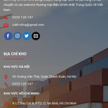
chuyển từ các website thương mại điện tử lớn nhất Trung Quốc về Việt
Nam.
0355 120 147
cskh.nhtq@gmail.com
ĐỊA CHỈ KHO
KHU VỰC HÀ NỘI
93 Hoàng Văn Thái, Quận Thanh Xuân, Hà Nội
0355 120 147
KHU VỰC HỒ CHÍ MINH
41/2 Bàu Cát 8, P.12, Q.Tân Bình, Hồ Chí Minh