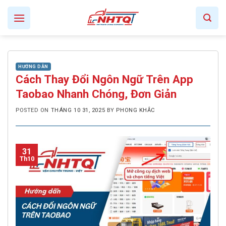
Skip
to
content
HƯỚNG DẪN
Cách Thay Đổi Ngôn Ngữ Trên App
Taobao Nhanh Chóng, Đơn Giản
POSTED ON
THÁNG 10 31, 2025
BY
PHONG KHẮC
31
Th10