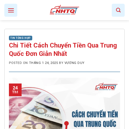
Skip
to
content
TIN TỔNG HỢP
Chi Tiết Cách Chuyển Tiền Qua Trung
Quốc Đơn Giản Nhất
POSTED ON
THÁNG 1 24, 2025
BY
VƯƠNG DUY
24
Th1