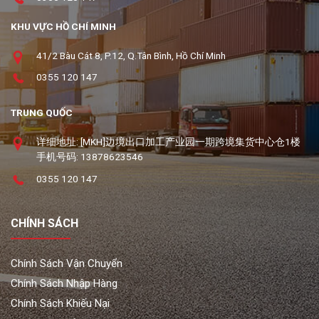
KHU VỰC HỒ CHÍ MINH
41/2 Bàu Cát 8, P.12, Q.Tân Bình, Hồ Chí Minh
0355 120 147
TRUNG QUỐC
详细地址: [MKH]边境出口加工产业园一期跨境集货中心仓1楼
手机号码: 13878623546
0355 120 147
CHÍNH SÁCH
Chính Sách Vận Chuyển
Chính Sách Nhập Hàng
Chính Sách Khiếu Nại