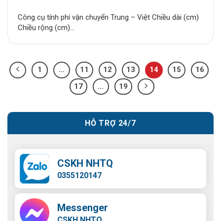
Công cụ tính phí vận chuyển Trung – Việt Chiều dài (cm)
Chiều rộng (cm)...
1
…
11
12
13
14
15
16
17
…
19
HỖ TRỢ 24/7
CSKH NHTQ
0355120147
Messenger
CSKH NHTQ