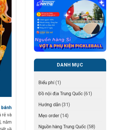
DANH MỤC
Biểu phí
(1)
Đồ nội địa Trung Quốc
(61)
Hướng dẫn
(31)
 bánh
 rẻ và
Mẹo order
(14)
í, nắm
Nguồn hàng Trung Quốc
(58)
tiết về