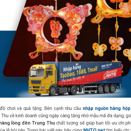
 đồ chơi và quà tặng. Bên cạnh nhu cầu
nhập nguồn hàng hộp
g Thu về kinh doanh cũng ngày càng tăng nhờ mẫu mã đa dạng, giá
hàng lồng đèn Trung Thu
chất lượng sẽ giúp bạn tối ưu chi ph
a lễ hội này. Trong bài viết này, hãy cùng
NHTQ.net
tìm hiểu chi 