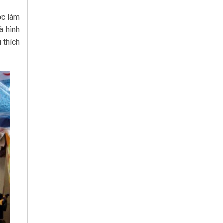
ợc làm
à hình
 thích