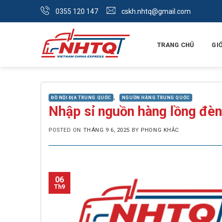
Skip
0355 120 147
cskh.nhtq@gmail.com
to
content
TRANG CHỦ
GIỚ
,
ĐỒ NỘI ĐỊA TRUNG QUỐC
NGUỒN HÀNG TRUNG QUỐC
Nhập sỉ nguồn hàng lồng đèn
POSTED ON
THÁNG 9 6, 2025
BY
PHONG KHẮC
06
Th9