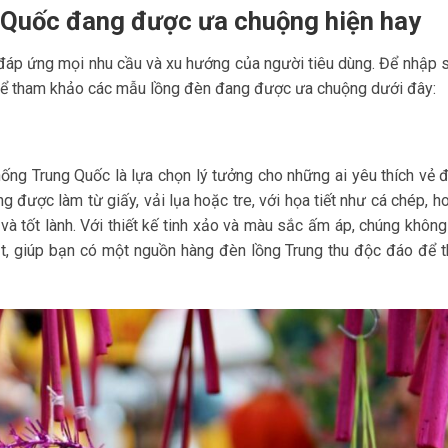
 Quốc đang được ưa chuộng hiện hay
đáp ứng mọi nhu cầu và xu hướng của người tiêu dùng. Để nhập s
ó thể tham khảo các mẫu lồng đèn đang được ưa chuộng dưới đây:
ng Trung Quốc là lựa chọn lý tưởng cho những ai yêu thích vẻ 
 được làm từ giấy, vải lụa hoặc tre, với họa tiết như cá chép, h
à tốt lành. Với thiết kế tinh xảo và màu sắc ấm áp, chúng không 
ật, giúp bạn có một nguồn hàng đèn lồng Trung thu độc đáo để t