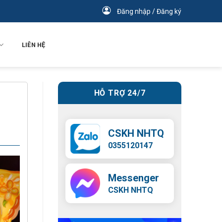
Đăng nhập / Đăng ký
LIÊN HỆ
HỖ TRỢ 24/7
CSKH NHTQ
0355120147
Messenger
CSKH NHTQ