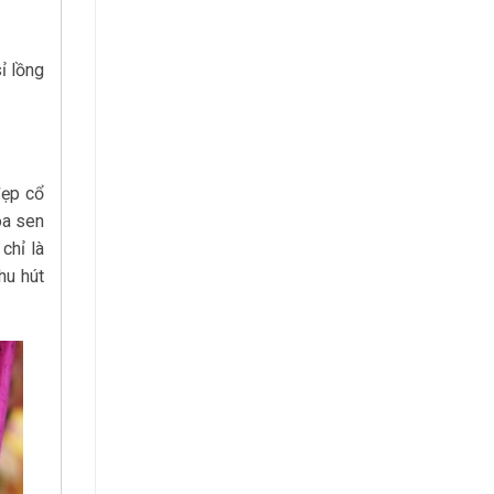
ỉ lồng
đẹp cổ
oa sen
chỉ là
hu hút