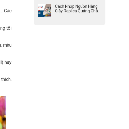
Cách Nhập Nguồn Hàng
c… Các
Giày Replica Quảng Châu
Đẹp, Giá Tốt
ng tối
g, màu
l) hay
thích,