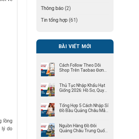
Thông báo
(2)
Tin tổng hợp
(61)
BÀI VIẾT MỚI
Cách Follow Theo Dõi
Shop Trên Taobao Đơn
Giản Từ A – Z
Thủ Tục Nhập Khẩu Hạt
Giống 2026: Hồ Sơ, Quy
Trình Chi Tiết
Tổng Hợp 5 Cách Nhập Sỉ
Đồ Bầu Quảng Châu Mẫu
Đẹp, Giá Tốt
g lồng
Nguồn Hàng Đồ Đôi
 lý do
Quảng Châu Trung Quốc
Đẹp, Giá Tốt